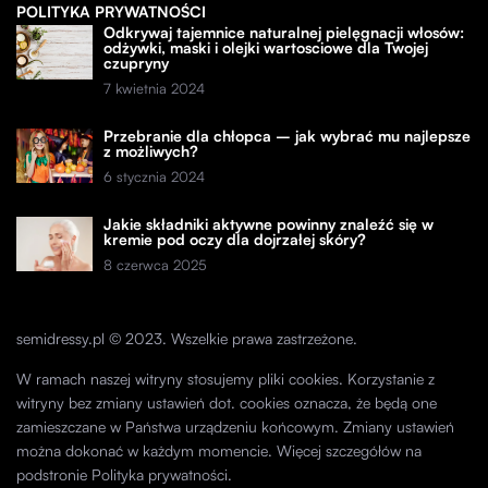
POLITYKA PRYWATNOŚCI
Odkrywaj tajemnice naturalnej pielęgnacji włosów:
odżywki, maski i olejki wartosciowe dla Twojej
czupryny
7 kwietnia 2024
Przebranie dla chłopca – jak wybrać mu najlepsze
z możliwych?
6 stycznia 2024
Jakie składniki aktywne powinny znaleźć się w
kremie pod oczy dla dojrzałej skóry?
8 czerwca 2025
semidressy.pl © 2023. Wszelkie prawa zastrzeżone.
W ramach naszej witryny stosujemy pliki cookies. Korzystanie z
witryny bez zmiany ustawień dot. cookies oznacza, że będą one
zamieszczane w Państwa urządzeniu końcowym. Zmiany ustawień
można dokonać w każdym momencie. Więcej szczegółów na
podstronie
Polityka prywatności
.