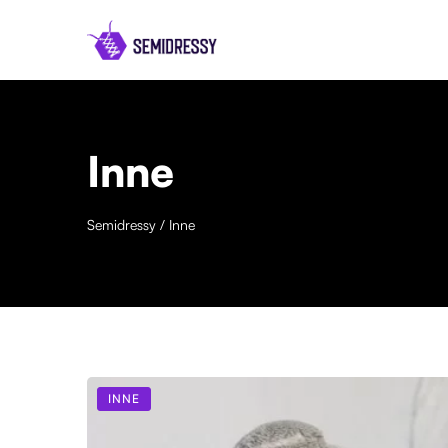
Inne
Semidressy
/
Inne
INNE