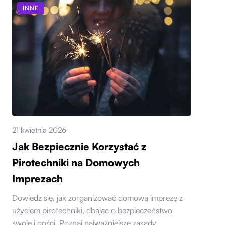
INNE
21 kwietnia 2026
Jak Bezpiecznie Korzystać z
Pirotechniki na Domowych
Imprezach
Dowiedz się, jak zorganizować domową imprezę z
użyciem pirotechniki, dbając o bezpieczeństwo
swoje i gości. Poznaj najważniejsze zasady