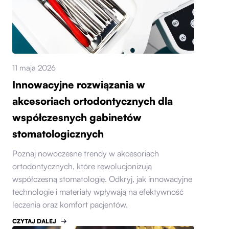
11 maja 2026
Innowacyjne rozwiązania w
akcesoriach ortodontycznych dla
współczesnych gabinetów
stomatologicznych
Poznaj nowoczesne trendy w akcesoriach
ortodontycznych, które rewolucjonizują
współczesną stomatologię. Odkryj, jak innowacyjne
technologie i materiały wpływają na efektywność
leczenia oraz komfort pacjentów.
CZYTAJ DALEJ