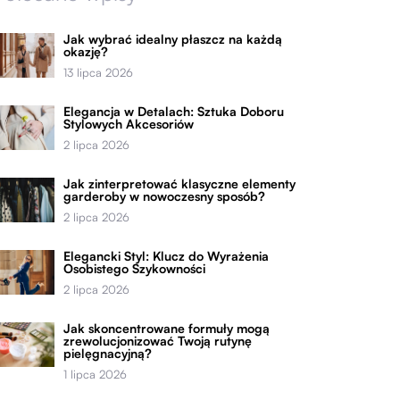
Jak wybrać idealny płaszcz na każdą
okazję?
13 lipca 2026
Elegancja w Detalach: Sztuka Doboru
Stylowych Akcesoriów
2 lipca 2026
Jak zinterpretować klasyczne elementy
garderoby w nowoczesny sposób?
2 lipca 2026
Elegancki Styl: Klucz do Wyrażenia
Osobistego Szykowności
2 lipca 2026
Jak skoncentrowane formuły mogą
zrewolucjonizować Twoją rutynę
pielęgnacyjną?
1 lipca 2026