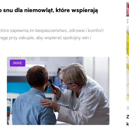
snu dla niemowląt, które wspierają
które zapewnią im bezpieczeństwo, zdrowie i komfort
gę przy zakupie, aby wspierać spokojny sen i
INNE
1
Z
k