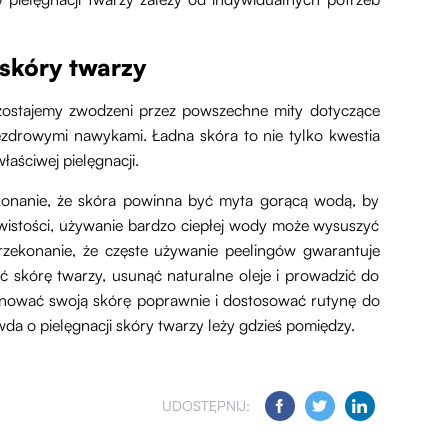
 skóry twarzy
o zostajemy zwodzeni przez powszechne mity dotyczące
ezdrowymi nawykami. Ładna skóra to nie tylko kwestia
łaściwej pielęgnacji.
konanie, że skóra powinna być myta gorącą wodą, by
wistości, używanie bardzo ciepłej wody może wysuszyć
przekonanie, że częste używanie peelingów gwarantuje
ić skórę twarzy, usunąć naturalne oleje i prowadzić do
lęgnować swoją skórę poprawnie i dostosować rutynę do
wda o pielęgnacji skóry twarzy leży gdzieś pomiędzy.
UDOSTĘPNIJ: