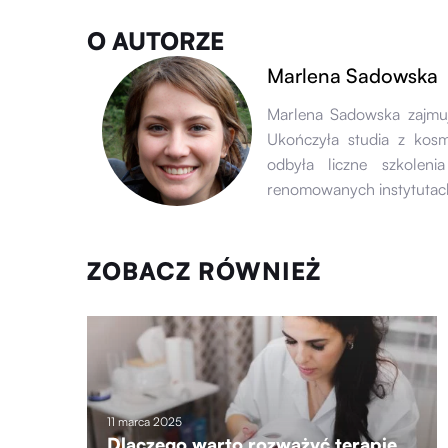
O AUTORZE
Marlena Sadowska
Marlena Sadowska zajmuje
Ukończyła studia z kos
odbyła liczne szkolen
renomowanych instytutach
ZOBACZ RÓWNIEŻ
11 marca 2025
Dlaczego warto rozważyć terapie