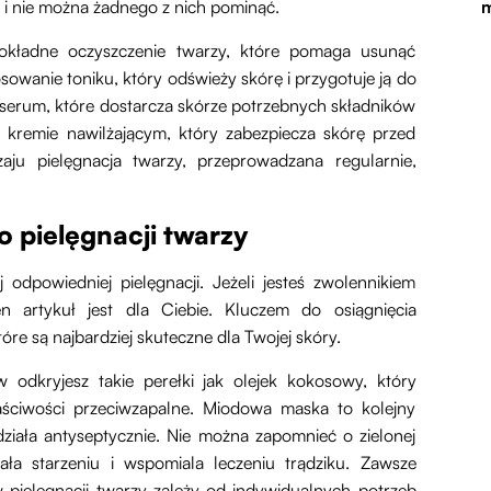
y i nie można żadnego z nich pominąć.
m
dokładne oczyszczenie twarzy, które pomaga usunąć
osowanie toniku, który odświeży skórę i przygotuje ją do
 serum, które dostarcza skórze potrzebnych składników
kremie nawilżającym, który zabezpiecza skórę przed
aju pielęgnacja twarzy, przeprowadzana regularnie,
o pielęgnacji twarzy
 odpowiedniej pielęgnacji. Jeżeli jesteś zwolennikiem
en artykuł jest dla Ciebie. Kluczem do osiągnięcia
tóre są najbardziej skuteczne dla Twojej skóry.
 odkryjesz takie perełki jak olejek kokosowy, który
łaściwości przeciwzapalne. Miodowa maska to kolejny
iała antyseptycznie. Nie można zapomnieć o zielonej
iała starzeniu i wspomiala leczeniu trądziku. Zawsze
 pielęgnacji twarzy zależy od indywidualnych potrzeb