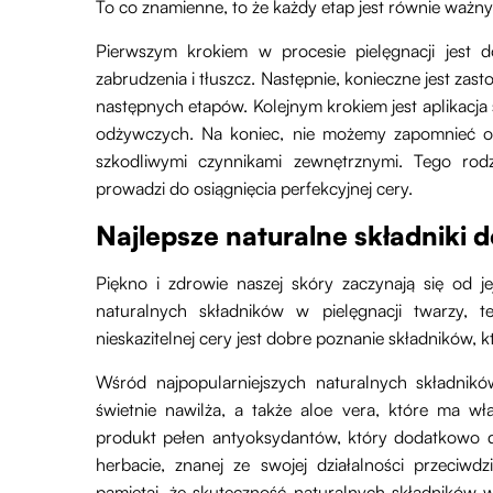
To co znamienne, to że każdy etap jest równie ważn
Pierwszym krokiem w procesie pielęgnacji jest 
zabrudzenia i tłuszcz. Następnie, konieczne jest zast
następnych etapów. Kolejnym krokiem jest aplikacja
odżywczych. Na koniec, nie możemy zapomnieć o 
szkodliwymi czynnikami zewnętrznymi. Tego rodz
prowadzi do osiągnięcia perfekcyjnej cery.
Najlepsze naturalne składniki d
Piękno i zdrowie naszej skóry zaczynają się od jej
naturalnych składników w pielęgnacji twarzy, t
nieskazitelnej cery jest dobre poznanie składników, k
Wśród najpopularniejszych naturalnych składników
świetnie nawilża, a także aloe vera, które ma w
produkt pełen antyoksydantów, który dodatkowo dz
herbacie, znanej ze swojej działalności przeciwdz
pamiętaj, że skuteczność naturalnych składników w