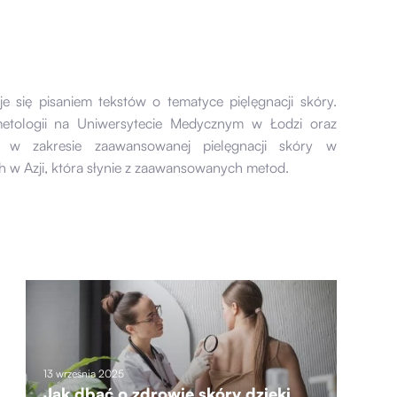
 się pisaniem tekstów o tematyce pięlęgnacji skóry.
metologii na Uniwersytecie Medycznym w Łodzi oraz
ia w zakresie zaawansowanej pielęgnacji skóry w
 w Azji, która słynie z zaawansowanych metod.
13 września 2025
Jak dbać o zdrowie skóry dzięki