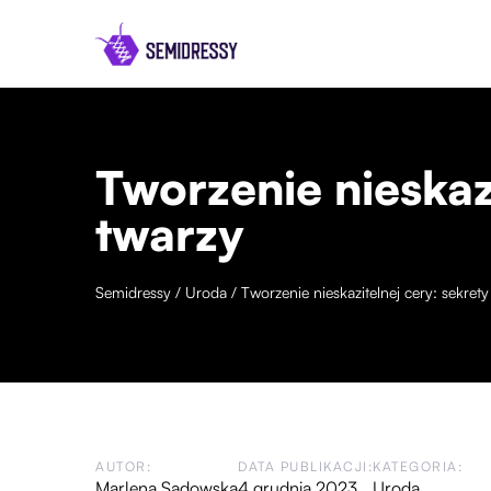
Tworzenie nieskazi
twarzy
Semidressy
/
Uroda
/
Tworzenie nieskazitelnej cery: sekrety
AUTOR:
DATA PUBLIKACJI:
KATEGORIA:
Marlena Sadowska
4 grudnia 2023
Uroda