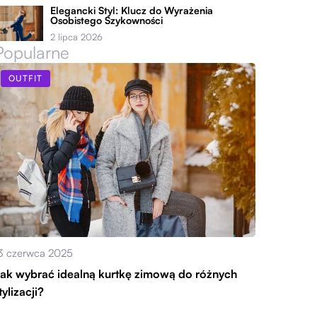
Elegancki Styl: Klucz do Wyrażenia
Osobistego Szykowności
2 lipca 2026
Popularne
OUTFIT
3 czerwca 2025
ak wybrać idealną kurtkę zimową do różnych
tylizacji?