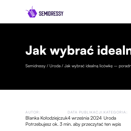
Jak wybrać ideal
Semidressy
/
Uroda
/
Jak wybrać idealną licówkę – poradn
AUTOR:
DATA PUBLIKACJI:
KATEGORIA:
Blanka Kołodziejczuk
4 września 2024
Uroda
Potrzebujesz ok. 3 min. aby przeczytać ten wpis