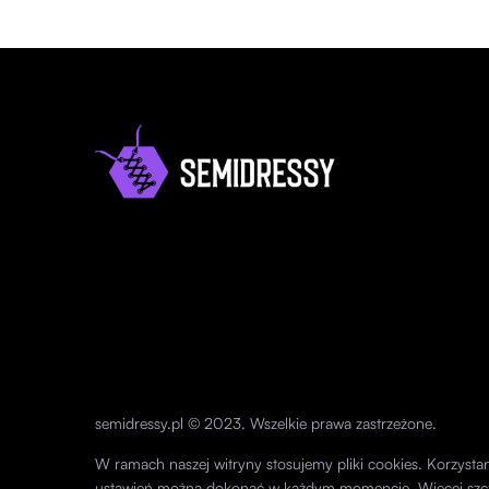
semidressy.pl © 2023. Wszelkie prawa zastrzeżone.
W ramach naszej witryny stosujemy pliki cookies. Korzyst
ustawień można dokonać w każdym momencie. Więcej szc