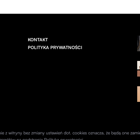
KONTAKT
POLITYKA PRYWATNOŚCI
anie z witryny bez zmiany ustawień dot. cookies oznacza, że będą one z
zegółów na podstronie
Polityka prywatności
.