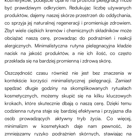
kosmetyków, podejście oparte na prostota pielęgnacji może
być prawdziwym odkryciem. Redukując liczbę używanych
produktów, dajemy naszej skórze przestrzeń do oddychania,
co sprzyja jej naturalnej regeneracji i promieniuje zdrowiem.
Zbyt wiele ciężkich kremów i chemicznych składników może
obciążać naszą cerę, prowadząc do podrażnień i reakcji
alergicznych. Minimalistyczna rutyna pielęgnacyjna kładzie
nacisk na jakość produktów, a nie ich ilość, co często
przekłada się na bardziej promienną i zdrową skórę.
Oszczędność czasu również nie jest bez znaczenia w
kontekście korzyści minimalistycznej pielęgnacji. Zamiast
spędzać długie godziny na skomplikowanych rytuałach
kosmetycznych, możemy skupić się na kilku kluczowych
krokach, które skutecznie dbają o naszą cerę. Dzięki temu
codzienna rutyna staje się bardziej efektywna i przyjazna dla
osób prowadzących aktywny tryb życia. Co więcej,
minimalizm w kosmetykach daje nam pewność, że
zmniejszamy ryzyko podrażnień skórnych, stawiając na