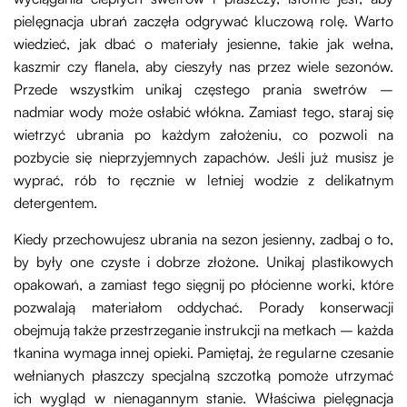
pielęgnacja ubrań zaczęła odgrywać kluczową rolę. Warto
wiedzieć, jak dbać o materiały jesienne, takie jak wełna,
kaszmir czy flanela, aby cieszyły nas przez wiele sezonów.
Przede wszystkim unikaj częstego prania swetrów –
nadmiar wody może osłabić włókna. Zamiast tego, staraj się
wietrzyć ubrania po każdym założeniu, co pozwoli na
pozbycie się nieprzyjemnych zapachów. Jeśli już musisz je
wyprać, rób to ręcznie w letniej wodzie z delikatnym
detergentem.
Kiedy przechowujesz ubrania na sezon jesienny, zadbaj o to,
by były one czyste i dobrze złożone. Unikaj plastikowych
opakowań, a zamiast tego sięgnij po płócienne worki, które
pozwalają materiałom oddychać. Porady konserwacji
obejmują także przestrzeganie instrukcji na metkach – każda
tkanina wymaga innej opieki. Pamiętaj, że regularne czesanie
wełnianych płaszczy specjalną szczotką pomoże utrzymać
ich wygląd w nienagannym stanie. Właściwa pielęgnacja