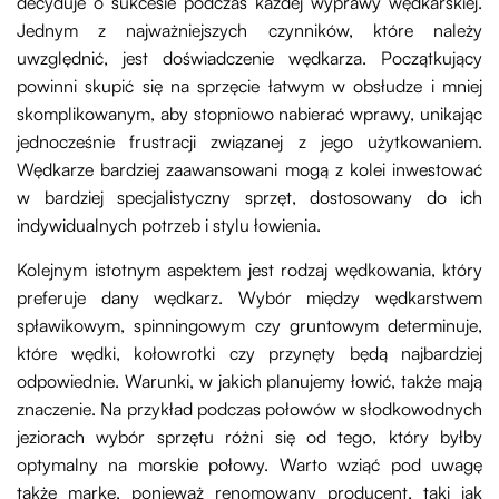
decyduje o sukcesie podczas każdej wyprawy wędkarskiej.
Jednym z najważniejszych czynników, które należy
uwzględnić, jest doświadczenie wędkarza. Początkujący
powinni skupić się na sprzęcie łatwym w obsłudze i mniej
skomplikowanym, aby stopniowo nabierać wprawy, unikając
jednocześnie frustracji związanej z jego użytkowaniem.
Wędkarze bardziej zaawansowani mogą z kolei inwestować
w bardziej specjalistyczny sprzęt, dostosowany do ich
indywidualnych potrzeb i stylu łowienia.
Kolejnym istotnym aspektem jest rodzaj wędkowania, który
preferuje dany wędkarz. Wybór między wędkarstwem
spławikowym, spinningowym czy gruntowym determinuje,
które wędki, kołowrotki czy przynęty będą najbardziej
odpowiednie. Warunki, w jakich planujemy łowić, także mają
znaczenie. Na przykład podczas połowów w słodkowodnych
jeziorach wybór sprzętu różni się od tego, który byłby
optymalny na morskie połowy. Warto wziąć pod uwagę
także markę, ponieważ renomowany producent, taki jak