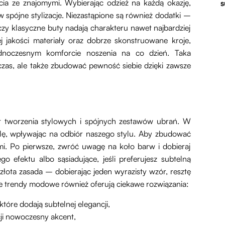
ścia ze znajomymi. Wybierając odzież na każdą okazję,
s
w spójne stylizacje. Niezastąpione są również dodatki –
zy klasyczne buty nadają charakteru nawet najbardziej
 jakości materiały oraz dobrze skonstruowane kroje,
ednoczesnym komforcie noszenia na co dzień. Taka
zas, ale także zbudować pewność siebie dzięki zawsze
t tworzenia stylowych i spójnych zestawów ubrań. W
lę, wpływając na odbiór naszego stylu. Aby zbudować
mi. Po pierwsze, zwróć uwagę na koło barw i dobieraj
go efektu albo sąsiadujące, jeśli preferujesz subtelną
łota zasada – dobierając jeden wyrazisty wzór, resztę
ne trendy modowe również oferują ciekawe rozwiązania:
óre dodają subtelnej elegancji,
ji nowoczesny akcent,