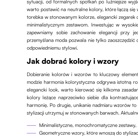
sytuacji, od formalnych spotkań po luźniejsze wyj
warto postawić na neutralne kolory, które łączą się 
torebka w stonowanym kolorze, elegancki zegarek c
minimalistycznym zestawom. Inwestując w wysokiej
zapewniamy sobie zachowanie elegancji przy j
przemyślana moda pozwala nie tylko zaoszczędzić c
odpowiedniemu stylowi.
Jak dobrać kolory i wzory
Dobieranie kolorów i wzorów to kluczowy elemen
modzie harmonia kolorystyczna odgrywa istotną ro
elegancki look, warto kierować się kilkoma zasada
kolory leżące naprzeciwko siebie dla kontrastujące
harmonię. Po drugie, unikanie nadmiaru wzorów to z
stylizacji utrzymuj w stonowanych barwach. Aktual
Minimalistyczne, monochromatyczne zestawy, kt
Geometryczne wzory, które wnoszą do stylizac