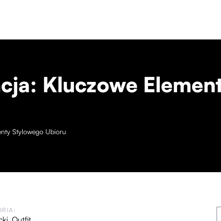
cja: Kluczowe Elemen
enty Stylowego Ubioru
RIA:
cki
,
Outfit