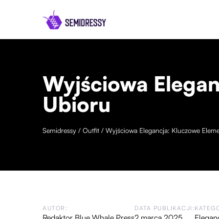
Wyjściowa Elegan
Ubioru
Semidressy
/
Outfit
/
Wyjściowa Elegancja: Kluczowe Elem
AUTOR:
DATA PUBLIKACJI:
KATEGO
Redaktor Blue Whale Press
2 marca 2025
Elegan