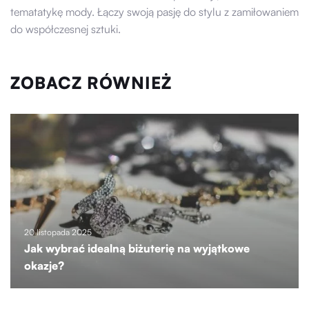
tematatykę mody. Łączy swoją pasję do stylu z zamiłowaniem
do współczesnej sztuki.
ZOBACZ RÓWNIEŻ
20 listopada 2025
Jak wybrać idealną biżuterię na wyjątkowe
okazje?