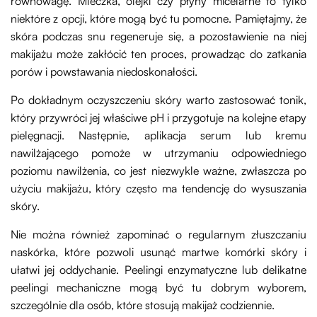
równowagę. Mleczka, olejki czy płyny micelarne to tylko
niektóre z opcji, które mogą być tu pomocne. Pamiętajmy, że
skóra podczas snu regeneruje się, a pozostawienie na niej
makijażu może zakłócić ten proces, prowadząc do zatkania
porów i powstawania niedoskonałości.
Po dokładnym oczyszczeniu skóry warto zastosować tonik,
który przywróci jej właściwe pH i przygotuje na kolejne etapy
pielęgnacji. Następnie, aplikacja serum lub kremu
nawilżającego pomoże w utrzymaniu odpowiedniego
poziomu nawilżenia, co jest niezwykle ważne, zwłaszcza po
użyciu makijażu, który często ma tendencję do wysuszania
skóry.
Nie można również zapominać o regularnym złuszczaniu
naskórka, które pozwoli usunąć martwe komórki skóry i
ułatwi jej oddychanie. Peelingi enzymatyczne lub delikatne
peelingi mechaniczne mogą być tu dobrym wyborem,
szczególnie dla osób, które stosują makijaż codziennie.