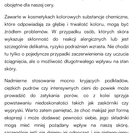
obojętne dla naszej cery.
Zawarte w kosmetykach kolorowych substancje chemiczne,
które odpowiadają za głębię i trwałość koloru, mogą być
źródłem problemów. W przypadku osób, których skóra
wykazuje skłonność do reakcji alergicznych lub jest
szczególnie delikatna, ryzyko podrażnień wzrasta. Nie chodzi
tu tylko o pojedyncze przypadki zaczerwienienia czy uczucia
ściągnięcia, ale o możliwość długotrwałego wpływu na stan
skóry.
Nadmierne stosowanie mocno kryjących podkładów,
ciężkich pudrów czy intensywnych cieni do powiek może
prowadzić do zatykania porów, co z kolei sprzyja
powstawaniu niedoskonałości takich jak zaskórniki czy
wypryski. Warto zatem pamiętać, że choć makijaż jest formą
ekspresji i może dodawać pewności siebie, jego składniki
mogą mieć mniej pożądany wpływ na naszą skórę,
szczególnie jeśli nie dajemy jej odpocząć i nie pielęgnujemy