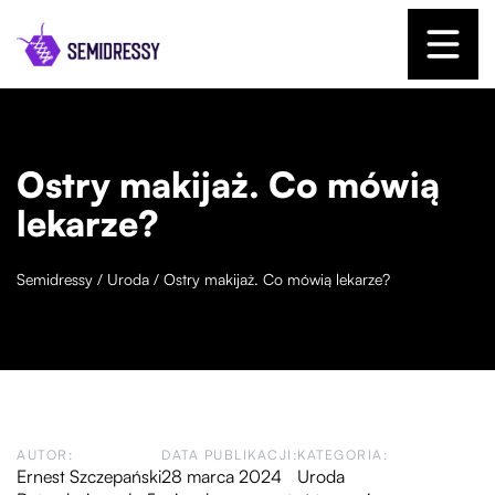
Ostry makijaż. Co mówią
lekarze?
Semidressy
/
Uroda
/
Ostry makijaż. Co mówią lekarze?
AUTOR:
DATA PUBLIKACJI:
KATEGORIA:
Ernest Szczepański
28 marca 2024
Uroda