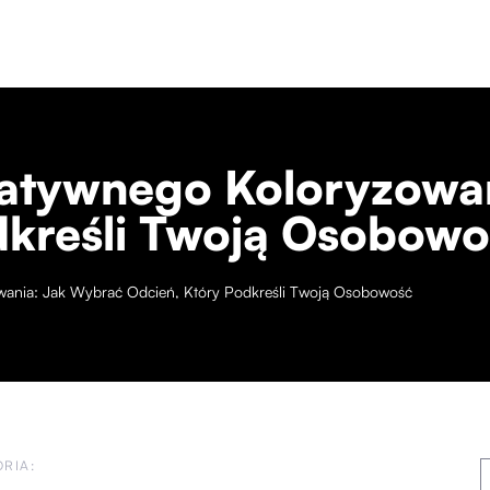
eatywnego Koloryzowa
dkreśli Twoją Osobow
wania: Jak Wybrać Odcień, Który Podkreśli Twoją Osobowość
RIA: