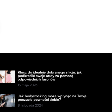
Klucz do idealnie dobranego stroju: jak
podkreślić swoje atuty za pomocą
odpowiednich fasonów
15 maja 2026
Jak bodystocking może wpłynąć na Twoje
poczucie pewności siebie?
8 listopada 2024