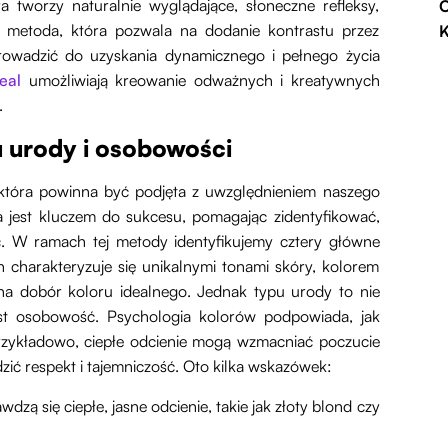
ra tworzy naturalnie wyglądające, słoneczne refleksy,
O
to metoda, która pozwala na dodanie kontrastu przez
K
rowadzić do uzyskania dynamicznego i pełnego życia
eal
umożliwiają kreowanie odważnych i kreatywnych
.
u urody i osobowości
która powinna być podjęta z uwzględnieniem naszego
a jest kluczem do sukcesu, pomagając zidentyfikować,
ć. W ramach tej metody identyfikujemy cztery główne
ch charakteryzuje się unikalnymi tonami skóry, kolorem
a dobór koloru idealnego. Jednak typu urody to nie
st osobowość. Psychologia kolorów podpowiada, jak
rzykładowo, ciepłe odcienie mogą wzmacniać poczucie
zić respekt i tajemniczość. Oto kilka wskazówek:
dzą się ciepłe, jasne odcienie, takie jak złoty blond czy