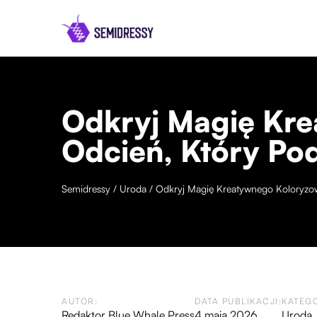
Odkryj Magię Kr
Odcień, Który Po
Semidressy
/
Uroda
/
Odkryj Magię Kreatywnego Koloryzo
AUTOR:
DATA PUBLIKACJI:
KATEGO
Redaktor Blue Whale Press
4 maja 2026
Uroda