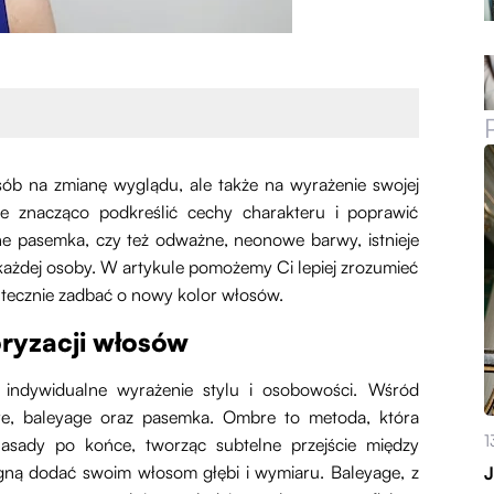
ób na zmianę wyglądu, ale także na wyrażenie swojej
 znacząco podkreślić cechy charakteru i poprawić
elne pasemka, czy też odważne, neonowe barwy, istnieje
 każdej osoby. W artykule pomożemy Ci lepiej zrozumieć
kutecznie zadbać o nowy kolor włosów.
oryzacji włosów
 indywidualne wyrażenie stylu i osobowości. Wśród
re, baleyage oraz pasemka. Ombre to metoda, która
1
asady po końce, tworząc subtelne przejście między
ragną dodać swoim włosom głębi i wymiaru. Baleyage, z
J