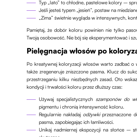
Typ „lato” to chłodne, pastelowe kolory – spr
Jeśli jesteś typem „jesień”, postaw na miedziane
„Zima” świetnie wygląda w intensywnych, kont
Pamiętaj, że dobór koloru powinien nie tylko pas
Twoją osobowość. Nie bój się eksperymentować i szuka
Pielęgnacja włosów po koloryza
Po kreatywnej koloryzacji włosów warto zadbać o wł
także zregeneruje zniszczone pasma. Klucz do su
przestrzeganiu kilku niezbędnych zasad. Oto wsk
kondycji i trwałości koloru przez dłuższy czas:
Używaj specjalistycznych
szamponów do wł
pigmentu i chronią intensywność koloru.
Regularnie nakładaj
odżywki
przeznaczone do 
pasma, zapobiegając ich łamliwości.
Unikaj nadmiernej ekspozycji na słońce – s