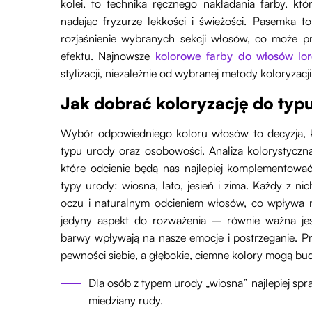
kolei, to technika ręcznego nakładania farby, któ
nadając fryzurze lekkości i świeżości. Pasemka 
rozjaśnienie wybranych sekcji włosów, co może p
efektu. Najnowsze
kolorowe farby do włosów lor
stylizacji, niezależnie od wybranej metody koloryzacji
Jak dobrać koloryzację do typ
Wybór odpowiedniego koloru włosów to decyzja, 
typu urody oraz osobowości. Analiza kolorystyczn
które odcienie będą nas najlepiej komplementowa
typy urody: wiosna, lato, jesień i zima. Każdy z ni
oczu i naturalnym odcieniem włosów, co wpływa n
jedyny aspekt do rozważenia – równie ważna je
barwy wpływają na nasze emocje i postrzeganie. P
pewności siebie, a głębokie, ciemne kolory mogą bud
Dla osób z typem urody „wiosna” najlepiej spraw
miedziany rudy.