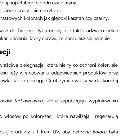
óbuj popielatego blondu czy platyny.
, ciepłe brązy i ciemne złoto.
rastowych kolorach jak głęboki kasztan czy czarny.
ować do Twojego typu urody, ale także odzwierciedlać
ć odcienia, który sprawi, że poczujesz się najlepiej.
cji
aściwą pielęgnację, która nie tylko ochroni kolor, ale
kcesu leży w stosowaniu odpowiednich produktów oraz
azówki, które pomogą Ci utrzymać włosy w doskonałej
osów farbowanych
, które zapobiegają wypłukiwaniu
włosów po koloryzacji, które nawilżają i regenerują
tosuj produkty z filtrem UV, aby
ochrona koloru
była