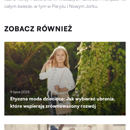
całym świecie, w tym w Paryżu i Nowym Jorku.
ZOBACZ RÓWNIEŻ
9 lipca 2025
Etyczna moda dziecięca: Jak wybierać ubrania,
które wspierają zrównoważony rozwój