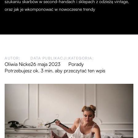
szukaniu skarbów w second-handach i sklepach z odzieżą vintage,
oraz jak je wkomponować w nowoczesne trendy
AUTOR:
DATA PUBLIKACJI:
KATEGORIA:
Oliwia Nicke
26 maja 2023
Porady
Potrzebujesz ok. 3 min. aby przeczytać ten wpis