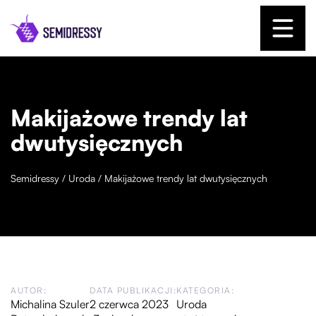
Makijażowe trendy lat
dwutysięcznych
Semidressy
/
Uroda
/
Makijażowe trendy lat dwutysięcznych
AUTOR:
DATA PUBLIKACJI:
KATEGORIA:
Michalina Szuler
2 czerwca 2023
Uroda