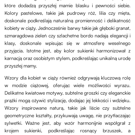
które dodadzą przyszłej mamie blasku i pewności siebie.
Kolory pastelowe, takie jak pudrowy róż, lilia czy mięta,
doskonale podkreślają naturalną promienność i delikatność
kobiety w ciąży. Jednocześnie barwy takie jak głęboki granat,
szmaragdowa zieleń czy szlachetne bordo nadają elegancji i
klasy, doskonale wpisując się w atmosferę weselnego
przyjęcia. Istotne jest, aby kolor sukienki harmonizował z
karnacją oraz osobistym stylem, podkreślając unikalną urodę
przyszłej mamy.
Wzory dla kobiet w ciąży również odgrywają kluczową rolę
w modzie ciążowej, oferując wiele możliwości wyrazu.
Delikatne kwiatowe motywy, subtelne groszki czy eleganckie
prążki mogą ożywić stylizację, dodając jej lekkości i wdzięku.
Wzory inspirowane naturą, takie jak liście czy subtelne
geometryczne kształty, przykuwają uwagę, nie przytłaczając
sylwetki. Ważne jest, aby wzór harmonijnie współgrał z
krojem sukienki, podkreślając rosnący brzuszek, a