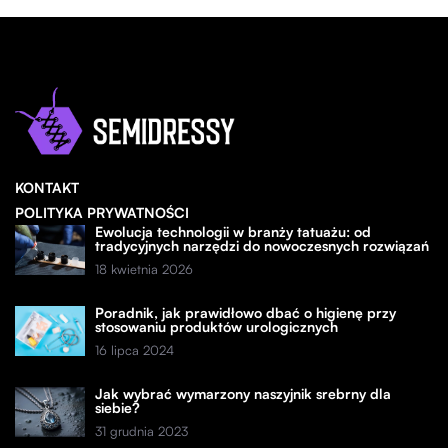
KONTAKT
POLITYKA PRYWATNOŚCI
Ewolucja technologii w branży tatuażu: od
tradycyjnych narzędzi do nowoczesnych rozwiązań
18 kwietnia 2026
Poradnik, jak prawidłowo dbać o higienę przy
stosowaniu produktów urologicznych
16 lipca 2024
Jak wybrać wymarzony naszyjnik srebrny dla
siebie?
31 grudnia 2023