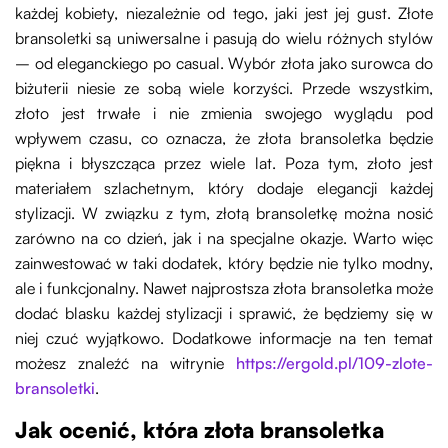
każdej kobiety, niezależnie od tego, jaki jest jej gust. Złote
bransoletki są uniwersalne i pasują do wielu różnych stylów
– od eleganckiego po casual. Wybór złota jako surowca do
biżuterii niesie ze sobą wiele korzyści. Przede wszystkim,
złoto jest trwałe i nie zmienia swojego wyglądu pod
wpływem czasu, co oznacza, że złota bransoletka będzie
piękna i błyszcząca przez wiele lat. Poza tym, złoto jest
materiałem szlachetnym, który dodaje elegancji każdej
stylizacji. W związku z tym, złotą bransoletkę można nosić
zarówno na co dzień, jak i na specjalne okazje. Warto więc
zainwestować w taki dodatek, który będzie nie tylko modny,
ale i funkcjonalny. Nawet najprostsza złota bransoletka może
dodać blasku każdej stylizacji i sprawić, że będziemy się w
niej czuć wyjątkowo. Dodatkowe informacje na ten temat
możesz znaleźć na witrynie
https://ergold.pl/109-zlote-
bransoletki
.
Jak ocenić, która złota bransoletka