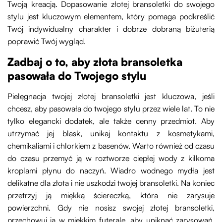
Twoją kreacją. Dopasowanie złotej bransoletki do swojego
stylu jest kluczowym elementem, który pomaga podkreślić
Twój indywidualny charakter i dobrze dobraną biżuterią
poprawić Twój wygląd.
Zadbaj o to, aby złota bransoletka
pasowała do Twojego stylu
Pielęgnacja twojej złotej bransoletki jest kluczowa, jeśli
chcesz, aby pasowała do twojego stylu przez wiele lat. To nie
tylko elegancki dodatek, ale także cenny przedmiot. Aby
utrzymać jej blask, unikaj kontaktu z kosmetykami,
chemikaliami i chlorkiem z basenów. Warto również od czasu
do czasu przemyć ją w roztworze ciepłej wody z kilkoma
kroplami płynu do naczyń. Wiadro wodnego mydła jest
delikatne dla złota i nie uszkodzi twojej bransoletki. Na koniec
przetrzyj ją miękką ściereczką, która nie zarysuje
powierzchni. Gdy nie nosisz swojej złotej bransoletki,
przechowuj ją w miękkim futerale, aby uniknąć zarysowań.