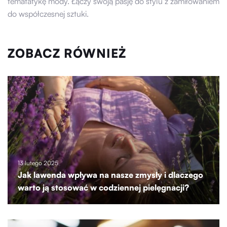
tematatykę mody. Łączy swoją pasję do stylu z zamiłowaniem
do współczesnej sztuki.
ZOBACZ RÓWNIEŻ
13 lutego 2025
Jak lawenda wpływa na nasze zmysły i dlaczego
warto ją stosować w codziennej pielęgnacji?